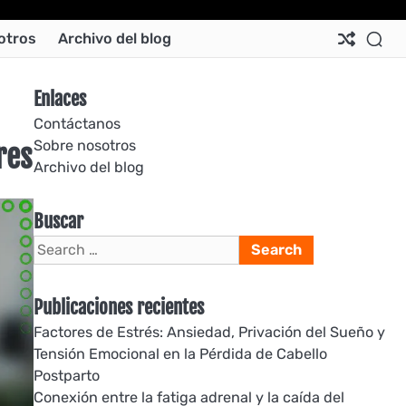
Ab
Co
Co
Pri
Si
Te
otros
Archivo del blog
Us
Us
Pol
Pol
an
Con
Enlaces
Contáctanos
Sobre nosotros
res
Archivo del blog
Buscar
Search
for:
Publicaciones recientes
Factores de Estrés: Ansiedad, Privación del Sueño y
Tensión Emocional en la Pérdida de Cabello
Postparto
Conexión entre la fatiga adrenal y la caída del