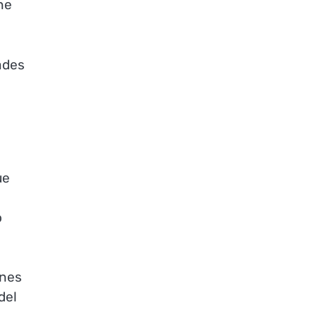
ne
ades
ue
o
ones
del