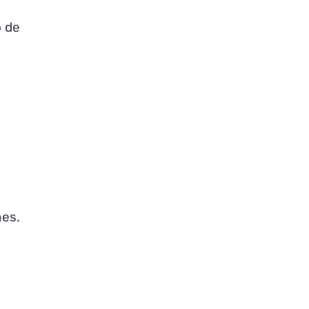
o de
nes.
l