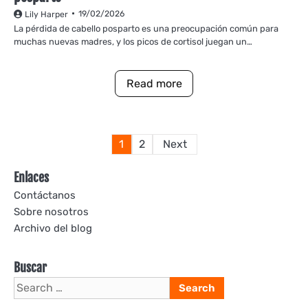
19/02/2026
Lily Harper
La pérdida de cabello posparto es una preocupación común para
muchas nuevas madres, y los picos de cortisol juegan un…
Read more
Posts
1
2
Next
pagination
Enlaces
Contáctanos
Sobre nosotros
Archivo del blog
Buscar
Search
for: