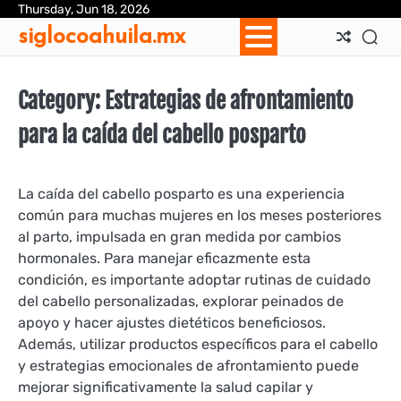
Skip
Thursday, Jun 18, 2026
Ab
Con
Coo
Pri
Sit
Te
siglocoahuila.mx
to
Us
Us
Pol
Pol
an
content
Con
Category:
Estrategias de afrontamiento
para la caída del cabello posparto
La caída del cabello posparto es una experiencia
común para muchas mujeres en los meses posteriores
al parto, impulsada en gran medida por cambios
hormonales. Para manejar eficazmente esta
condición, es importante adoptar rutinas de cuidado
del cabello personalizadas, explorar peinados de
apoyo y hacer ajustes dietéticos beneficiosos.
Además, utilizar productos específicos para el cabello
y estrategias emocionales de afrontamiento puede
mejorar significativamente la salud capilar y