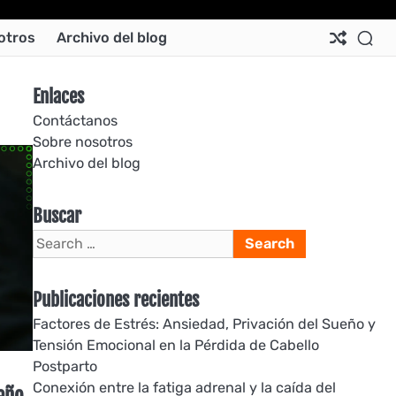
Ab
Co
Co
Pri
Si
Te
otros
Archivo del blog
Us
Us
Pol
Pol
an
Con
Enlaces
Contáctanos
Sobre nosotros
Archivo del blog
Buscar
Search
for:
Publicaciones recientes
Factores de Estrés: Ansiedad, Privación del Sueño y
Tensión Emocional en la Pérdida de Cabello
Postparto
Conexión entre la fatiga adrenal y la caída del