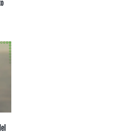
to
del