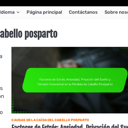
Idioma
Página principal
Contáctanos
Sobre nos
cabello posparto
a
a
es
on
to
CAUSAS DE LA CAÍDA DEL CABELLO POSPARTO