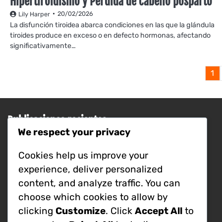
Hipertiroidismo y Pérdida de cabello posparto
20/02/2026
Lily Harper
La disfunción tiroidea abarca condiciones en las que la glándula
tiroides produce en exceso o en defecto hormonas, afectando
significativamente…
1
Publicaciones recientes
We respect your privacy
Factores de Estrés: Ansiedad, Privación
del Sueño y Tensión Emocional en la
Cookies help us improve your
Pérdida de Cabello Postparto
experience, deliver personalized
Conexión entre la fatiga adrenal y la
content, and analyze traffic. You can
caída del cabello después del parto
Impacto de las fluctuaciones hormonales
choose which cookies to allow by
en la salud de los folículos pilosos en el
clicking
Customize
. Click
Accept All
to
posparto