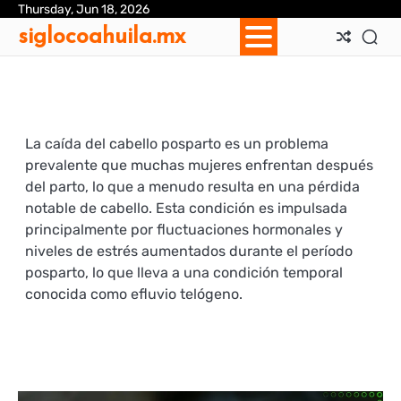
Skip
Thursday, Jun 18, 2026
Ab
Con
Coo
Pri
Sit
Te
siglocoahuila.mx
to
Us
Us
Pol
Pol
an
content
Con
La caída del cabello posparto es un problema
prevalente que muchas mujeres enfrentan después
del parto, lo que a menudo resulta en una pérdida
notable de cabello. Esta condición es impulsada
principalmente por fluctuaciones hormonales y
niveles de estrés aumentados durante el período
posparto, lo que lleva a una condición temporal
conocida como efluvio telógeno.