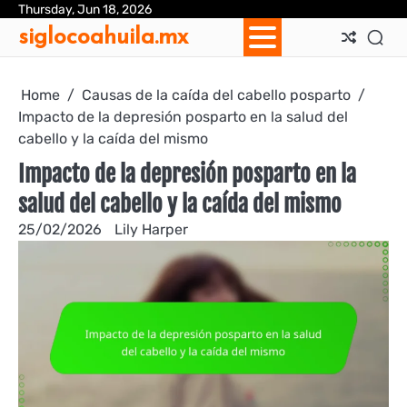
Skip
Thursday, Jun 18, 2026
Ab
Con
Coo
Pri
Sit
Te
siglocoahuila.mx
to
Us
Us
Pol
Pol
an
content
Con
Home
Causas de la caída del cabello posparto
Impacto de la depresión posparto en la salud del
cabello y la caída del mismo
Impacto de la depresión posparto en la
salud del cabello y la caída del mismo
25/02/2026
Lily Harper