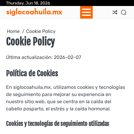
Skip
Thursday, Jun 18, 2026
Ab
Con
Coo
Pri
Sit
Te
siglocoahuila.mx
to
Us
Us
Pol
Pol
an
content
Con
Home
Cookie Policy
Cookie Policy
Última actualización: 2026-02-07
Política de Cookies
En siglocoahuila.mx, utilizamos cookies y tecnologías
de seguimiento para mejorar su experiencia en
nuestro sitio web, que se centra en la caída del
cabello posparto, el estrés y la caída hormonal.
Cookies y tecnologías de seguimiento utilizadas