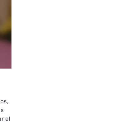
os,
os
r el