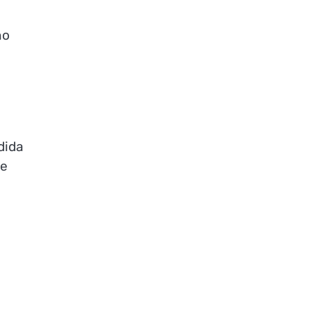
no
dida
de