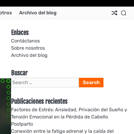
Ab
Co
Co
Pri
Si
Te
otros
Archivo del blog
Us
Us
Pol
Pol
an
Con
Enlaces
Contáctanos
Sobre nosotros
Archivo del blog
Buscar
Search
for:
Publicaciones recientes
Factores de Estrés: Ansiedad, Privación del Sueño y
Tensión Emocional en la Pérdida de Cabello
Postparto
Conexión entre la fatiga adrenal y la caída del