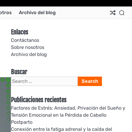
Ab
Co
Co
Pri
Si
Te
otros
Archivo del blog
Us
Us
Pol
Pol
an
Con
Enlaces
Contáctanos
Sobre nosotros
Archivo del blog
Buscar
Search
for:
Publicaciones recientes
Factores de Estrés: Ansiedad, Privación del Sueño y
Tensión Emocional en la Pérdida de Cabello
Postparto
Conexión entre la fatiga adrenal y la caída del