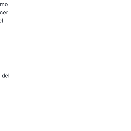
omo
cer
el
 del