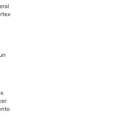
eral
órtex
 un
os
cer
ento