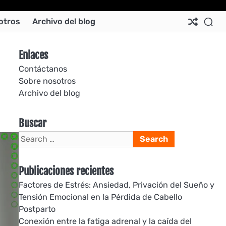
Ab
Co
Co
Pri
Si
Te
otros
Archivo del blog
Us
Us
Pol
Pol
an
Con
Enlaces
Contáctanos
Sobre nosotros
Archivo del blog
Buscar
Search
for:
Publicaciones recientes
Factores de Estrés: Ansiedad, Privación del Sueño y
Tensión Emocional en la Pérdida de Cabello
Postparto
Conexión entre la fatiga adrenal y la caída del