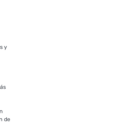
s y
más
en
ón de