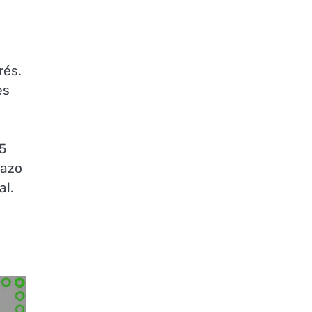
rés.
es
5
lazo
al.
o