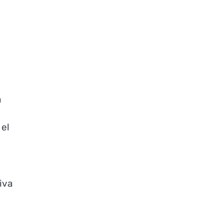
a
 el
iva