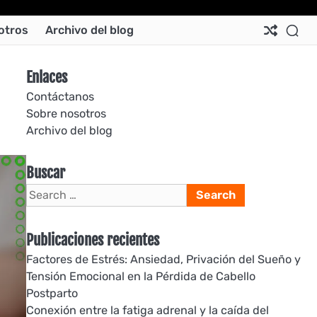
Ab
Co
Co
Pri
Si
Te
otros
Archivo del blog
Us
Us
Pol
Pol
an
Con
Enlaces
Contáctanos
Sobre nosotros
Archivo del blog
Buscar
Search
for:
Publicaciones recientes
Factores de Estrés: Ansiedad, Privación del Sueño y
Tensión Emocional en la Pérdida de Cabello
Postparto
Conexión entre la fatiga adrenal y la caída del