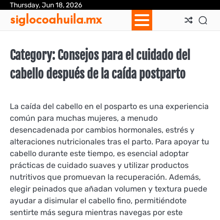
Skip
Thursday, Jun 18, 2026
Ab
Con
Coo
Pri
Sit
Te
siglocoahuila.mx
to
Us
Us
Pol
Pol
an
content
Con
Category:
Consejos para el cuidado del
cabello después de la caída postparto
La caída del cabello en el posparto es una experiencia
común para muchas mujeres, a menudo
desencadenada por cambios hormonales, estrés y
alteraciones nutricionales tras el parto. Para apoyar tu
cabello durante este tiempo, es esencial adoptar
prácticas de cuidado suaves y utilizar productos
nutritivos que promuevan la recuperación. Además,
elegir peinados que añadan volumen y textura puede
ayudar a disimular el cabello fino, permitiéndote
sentirte más segura mientras navegas por este